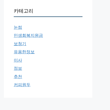
카테고리
눈썹
민생회복지원금
보청기
유용한정보
이사
정보
추천
커피원두