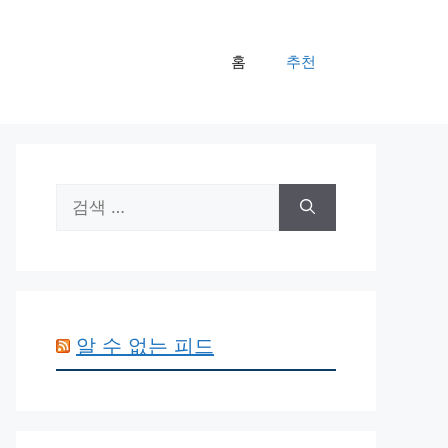
홈
추천
검
색:
알 수 없는 피드