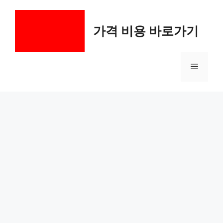
컨
텐
가격 비용 바로가기
츠
로
건
메
너
뛰
기
뉴