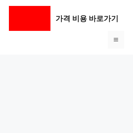
컨
텐
가격 비용 바로가기
츠
로
건
메
너
뛰
기
뉴