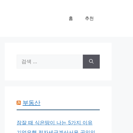
홈
추천
검
색:
부동산
잠잘 때 식은땀이 나는 5가지 이유
기업은행 전자세금계산서용 공인인