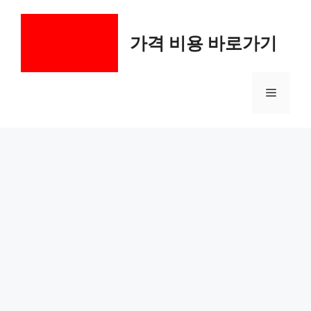
컨
텐
가격 비용 바로가기
츠
로
건
메
너
뛰
기
뉴