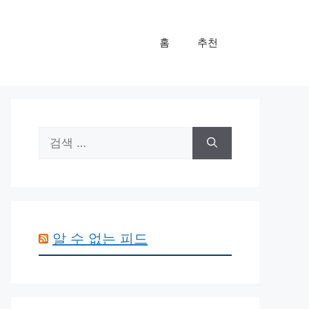
홈
추천
검
색:
알 수 없는 피드