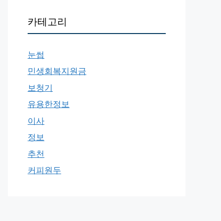
카테고리
눈썹
민생회복지원금
보청기
유용한정보
이사
정보
추천
커피원두