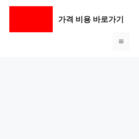
컨
텐
가격 비용 바로가기
츠
로
건
메
너
뛰
기
뉴