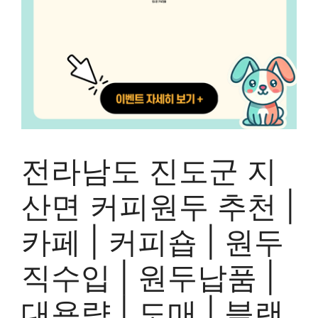
전라남도 진도군 지
산면 커피원두 추천 |
카페 | 커피숍 | 원두
직수입 | 원두납품 |
대용량 | 도매 | 블랜