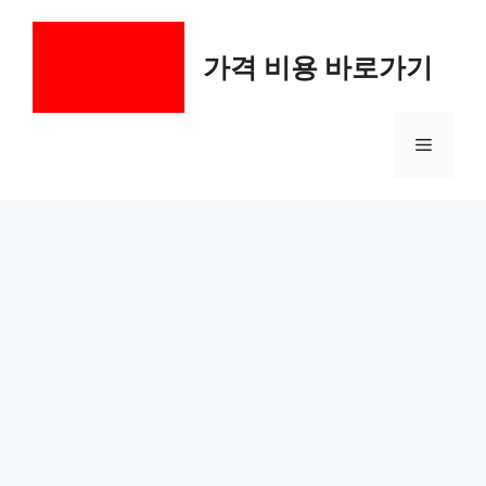
컨
텐
가격 비용 바로가기
츠
로
건
메
너
뛰
기
뉴