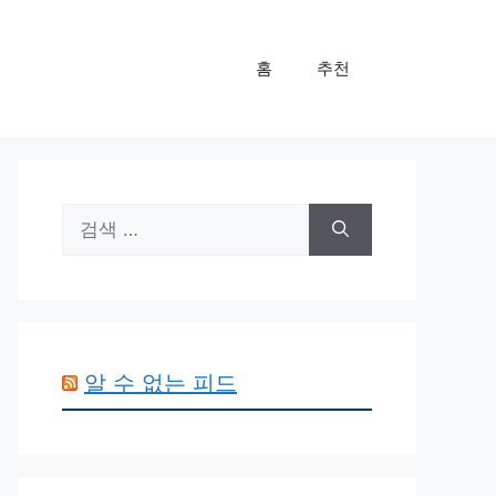
홈
추천
검
색:
알 수 없는 피드