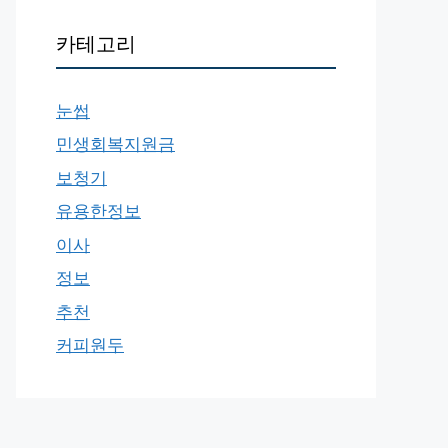
카테고리
눈썹
민생회복지원금
보청기
유용한정보
이사
정보
추천
커피원두