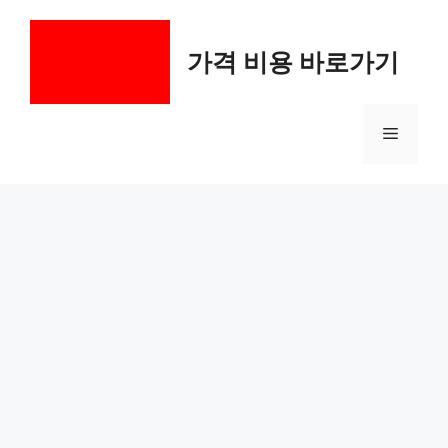
컨
텐
가격 비용 바로가기
츠
로
건
메
너
뛰
기
뉴