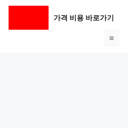
컨
텐
가격 비용 바로가기
츠
로
건
메
너
뛰
기
뉴