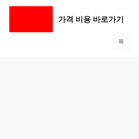
컨
텐
가격 비용 바로가기
츠
로
건
메
너
뛰
기
뉴