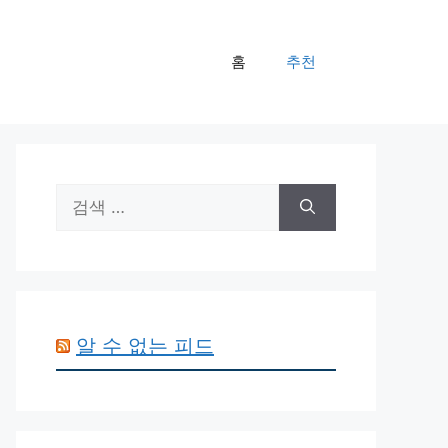
홈
추천
검
색:
알 수 없는 피드