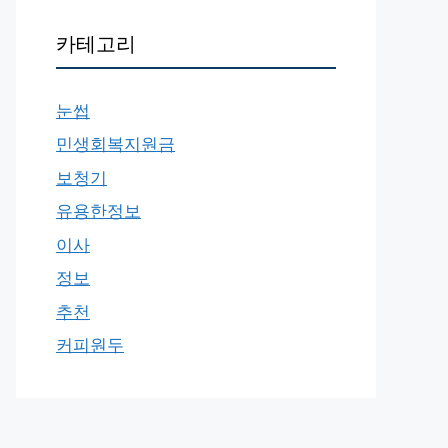
카테고리
눈썹
민생회복지원금
보청기
유용한정보
이사
정보
추천
커피원두