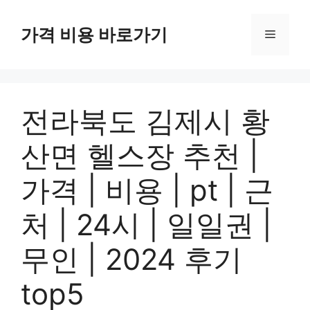
컨
텐
가격 비용 바로가기
메
츠
로
뉴
건
너
전라북도 김제시 황
뛰
기
산면 헬스장 추천 |
가격 | 비용 | pt | 근
처 | 24시 | 일일권 |
무인 | 2024 후기
top5