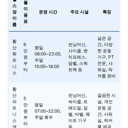
월
스
이
장
운영 시간
주요 시설
특징
용
이
료
름
넓은 공
황
6
런닝머신,
간, 다양
산
평일
만
사이클, 벤
한 운동
휘
06:00~23:00,
원
치프레스,
기구, PT
트
주말
부
덤벨, 스쿼
전문, 샤
니
10:00~18:00
터
트랙 등
워실, 락
스
커룸 완비
황
산
런닝머신,
깔끔한 시
5
피
싸이클, 트
설, 개인
만
평일
트
레드밀, 덤
운동 공
원
07:00~22:00,
니
벨, 바벨, 웨
간, 샤워
부
주말 휴무
스
이트 기구
실, 락커
터
센
등
룸 제공