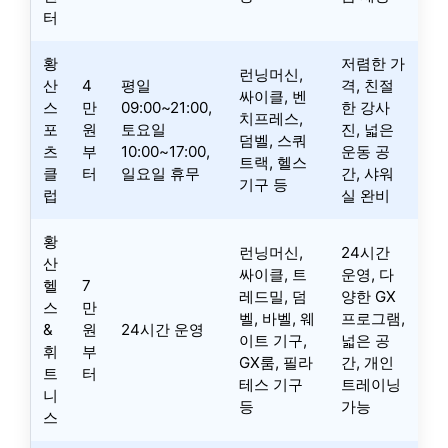
터
황
저렴한 가
런닝머신,
산
4
평일
격, 친절
싸이클, 벤
스
만
09:00~21:00,
한 강사
치프레스,
포
원
토요일
진, 넓은
덤벨, 스쿼
츠
부
10:00~17:00,
운동 공
트랙, 헬스
클
터
일요일 휴무
간, 샤워
기구 등
럽
실 완비
황
런닝머신,
24시간
산
싸이클, 트
운영, 다
헬
7
레드밀, 덤
양한 GX
스
만
벨, 바벨, 웨
프로그램,
&
원
24시간 운영
이트 기구,
넓은 공
휘
부
GX룸, 필라
간, 개인
트
터
테스 기구
트레이닝
니
등
가능
스