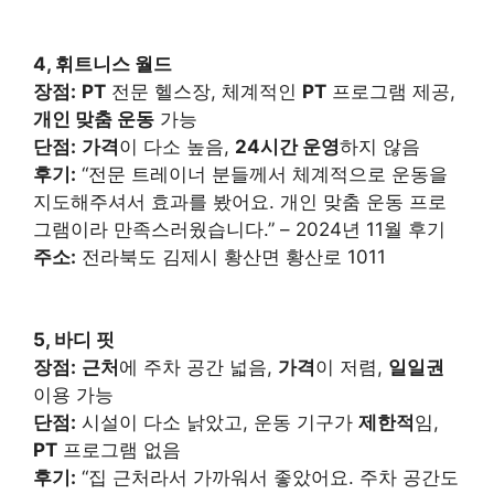
4, 휘트니스 월드
장점:
PT
전문 헬스장, 체계적인
PT
프로그램 제공,
개인 맞춤 운동
가능
단점:
가격
이 다소 높음,
24시간 운영
하지 않음
후기:
“전문 트레이너 분들께서 체계적으로 운동을
지도해주셔서 효과를 봤어요. 개인 맞춤 운동 프로
그램이라 만족스러웠습니다.” – 2024년 11월 후기
주소:
전라북도 김제시 황산면 황산로 1011
5, 바디 핏
장점:
근처
에 주차 공간 넓음,
가격
이 저렴,
일일권
이용 가능
단점:
시설이 다소 낡았고, 운동 기구가
제한적
임,
PT
프로그램 없음
후기:
“집 근처라서 가까워서 좋았어요. 주차 공간도