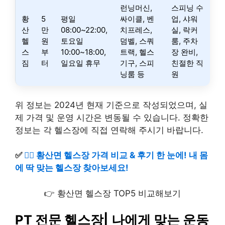
런닝머신,
스피닝 수
황
5
평일
싸이클, 벤
업, 샤워
산
만
08:00~22:00,
치프레스,
실, 락커
헬
원
토요일
덤벨, 스쿼
룸, 주차
스
부
10:00~18:00,
트랙, 헬스
장 완비,
짐
터
일요일 휴무
기구, 스피
친절한 직
닝룸 등
원
위 정보는 2024년 현재 기준으로 작성되었으며, 실
제 가격 및 운영 시간은 변동될 수 있습니다. 정확한
정보는 각 헬스장에 직접 연락해 주시기 바랍니다.
✅
🏋️‍♀️ 황산면 헬스장 가격 비교 & 후기 한 눈에! 내 몸
에 딱 맞는 헬스장 찾아보세요!
👉 황산면 헬스장 TOP5 비교해보기
PT 전문 헬스장| 나에게 맞는 운동