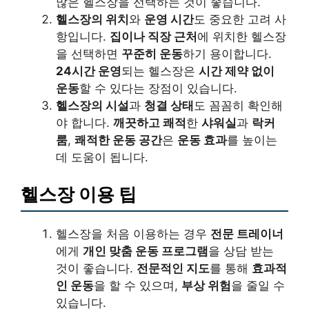
많은 헬스장을 선택하는 것이 좋습니다.
헬스장의 위치
와
운영 시간
도 중요한 고려 사
항입니다.
집이나 직장 근처
에 위치한 헬스장
을 선택하면
꾸준히 운동
하기 용이합니다.
24시간 운영
되는 헬스장은
시간 제약 없이
운동
할 수 있다는 장점이 있습니다.
헬스장의 시설
과
청결 상태
도 꼼꼼히 확인해
야 합니다.
깨끗하고 쾌적
한
샤워실
과
락커
룸
,
쾌적한 운동 공간
은
운동 효과
를 높이는
데 도움이 됩니다.
헬스장 이용 팁
헬스장을 처음 이용하는 경우
전문 트레이너
에게
개인 맞춤 운동 프로그램
을 상담 받는
것이 좋습니다.
전문적인 지도
를 통해
효과적
인 운동
을 할 수 있으며,
부상 위험
을 줄일 수
있습니다.