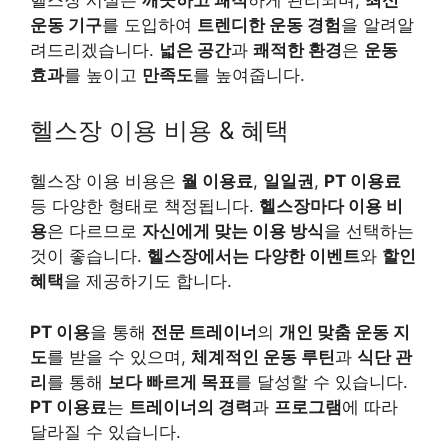
운동 기구
를 도입하여
트렌디한 운동 경험
을 알려알
려드리겠습니다.
넓은 공간
과
쾌적한 환경
은
운동
효과
를 높이고
만족도
를 높여줍니다.
헬스장 이용 비용 & 혜택
헬스장 이용 비용은
월 이용료
,
일일권
,
PT 이용료
등 다양한 형태로 책정됩니다.
헬스장마다 이용 비
용
은 다르므로
자신에게 맞는 이용 방식
을 선택하는
것이 좋습니다.
헬스장에서는
다양한 이벤트
와
할인
혜택
을 제공하기도 합니다.
PT 이용
을 통해
전문 트레이너
의
개인 맞춤 운동 지
도
를 받을 수 있으며,
체계적인 운동 루틴
과
식단 관
리
를 통해
보다 빠르게 목표
를 달성할 수 있습니다.
PT 이용료
는
트레이너의 경력
과
프로그램
에 따라
달라질 수 있습니다.