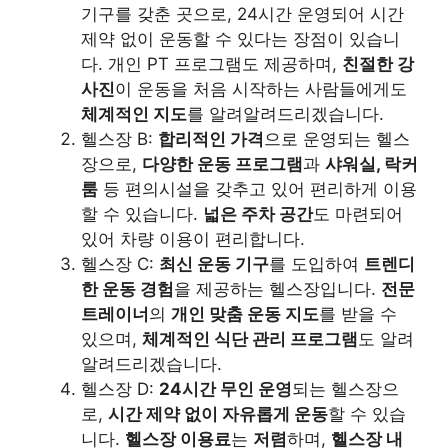
기구를 갖춘 곳으로, 24시간 운영되어 시간
제약 없이 운동할 수 있다는 장점이 있습니
다. 개인 PT 프로그램도 제공하며,
친절한 강
사진
이 운동을 처음 시작하는 사람들에게도
체계적인 지도
를 알려알려드리겠습니다.
헬스장 B:
합리적인 가격
으로 운영되는 헬스
장으로,
다양한 운동 프로그램
과
샤워실, 락커
룸
등 편의시설을 갖추고 있어 편리하게 이용
할 수 있습니다.
넓은 주차 공간
도 마련되어
있어 차량 이용이 편리합니다.
헬스장 C:
최신 운동 기구
를 도입하여
트렌디
한 운동 경험
을 제공하는 헬스장입니다.
전문
트레이너
의
개인 맞춤 운동 지도
를 받을 수
있으며,
체계적인 식단 관리 프로그램
도 알려
알려드리겠습니다.
헬스장 D:
24시간 무인 운영
되는 헬스장으
로,
시간 제약 없이 자유롭게 운동
할 수 있습
니다.
헬스장 이용료
는
저렴
하며,
헬스장 내