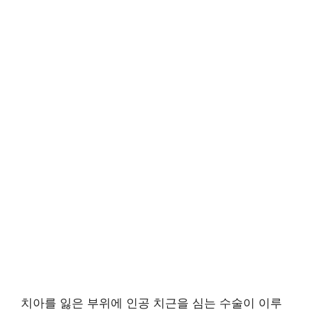
치아를 잃은 부위에 인공 치근을 심는 수술이 이루