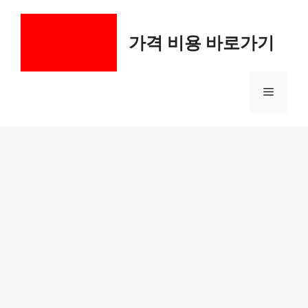
컨
텐
가격 비용 바로가기
츠
로
건
메
너
뛰
기
뉴