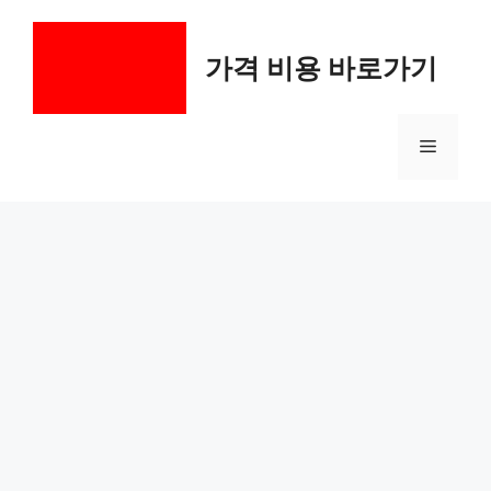
컨
텐
가격 비용 바로가기
츠
로
건
메
너
뛰
기
뉴