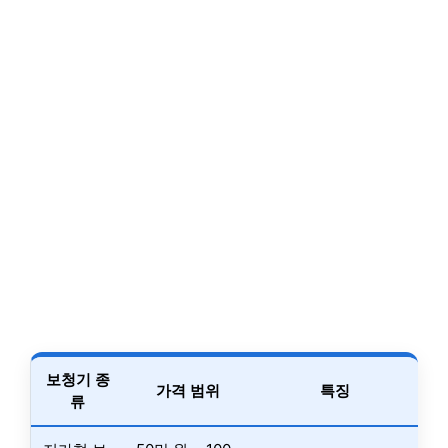
보청기 종
가격 범위
특징
류