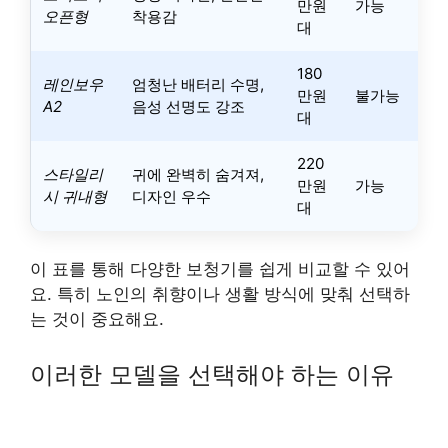
만원
가능
오픈형
착용감
대
180
레인보우
엄청난 배터리 수명,
만원
불가능
A2
음성 선명도 강조
대
220
스타일리
귀에 완벽히 숨겨져,
만원
가능
시 귀내형
디자인 우수
대
이 표를 통해 다양한 보청기를 쉽게 비교할 수 있어
요. 특히 노인의 취향이나 생활 방식에 맞춰 선택하
는 것이 중요해요.
이러한 모델을 선택해야 하는 이유