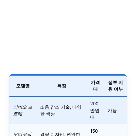
가격
정부 지
모델명
특징
대
원 여부
200
리비오 포
소음 감소 기술, 다양
만원
가능
르테
한 색상
대
150
오디코닉
경량 디자인, 편안한