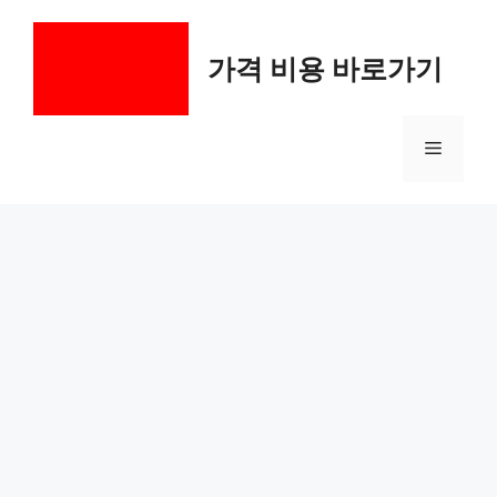
컨
텐
가격 비용 바로가기
츠
로
건
메
너
뛰
기
뉴