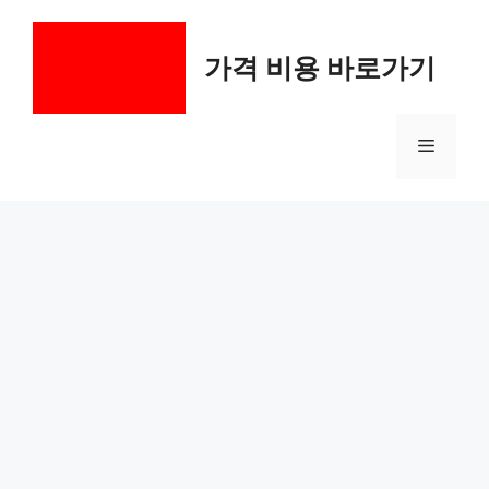
컨
텐
가격 비용 바로가기
츠
로
건
메
너
뛰
기
뉴