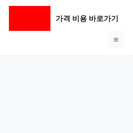
컨
텐
가격 비용 바로가기
츠
로
건
메
너
뛰
기
뉴