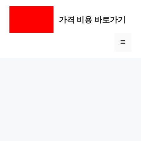
컨
텐
가격 비용 바로가기
츠
로
건
메
너
뛰
기
뉴