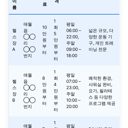
이
격
료
름
1
애월
평일
10
회
헬
읍
06:00 –
넓은 규모, 다
만
5
스
◯◯
22:00,
양한 운동 기
원
만
장
리
주말
구, 개인 트레
부
원
A
◯◯
09:00 –
이닝 전문
터
부
번지
18:00
터
1
애월
평일
8
회
쾌적한 환경,
헬
읍
07:00 –
만
4
샤워실 완비,
스
◯◯
23:00,
원
만
요가, 필라테
장
리
주말
부
원
스 등 다양한
B
◯◯
10:00 –
터
부
프로그램 제공
번지
20:00
터
1
애월
평일