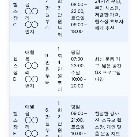
7
회
24시간 운영,
헬
읍
08:00 –
만
3
무인 시스템,
스
◯◯
22:00,
원
만
저렴한 가격,
장
리
토요일
부
원
헬스장 초보자
C
◯◯
09:00 –
터
부
에게 추천
번지
18:00
터
1
애월
평일
9
회
헬
읍
07:00 –
최신 운동 기
만
4
스
◯◯
23:00,
구, 넓은 공간,
원
만
장
리
주말
GX 프로그램
부
원
D
◯◯
10:00 –
다양
터
부
번지
20:00
터
1
애월
평일
6
회
헬
읍
09:00 –
친절한 강사
만
2
스
◯◯
21:00,
진, 소규모 헬
원
만
장
리
토요일
스장, 개인 맞
부
원
E
◯◯
10:00 –
춤 운동 지도
터
부