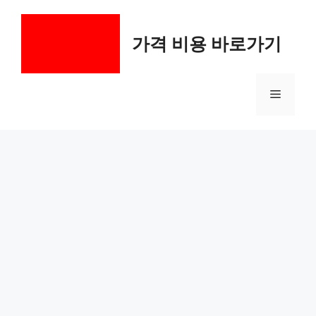
컨
텐
가격 비용 바로가기
츠
로
건
메
너
뛰
기
뉴