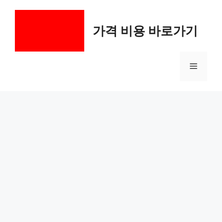
컨
텐
가격 비용 바로가기
츠
로
건
메
너
뛰
기
뉴