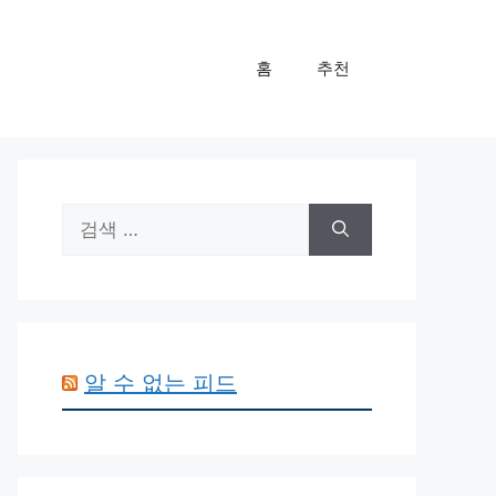
홈
추천
검
색:
알 수 없는 피드