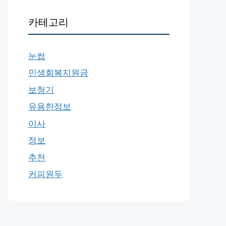
카테고리
눈썹
민생회복지원금
보청기
유용한정보
이사
정보
추천
커피원두