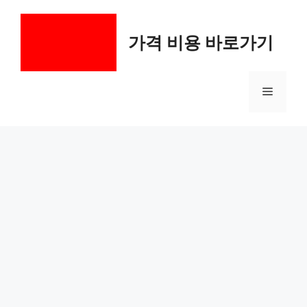
컨
텐
가격 비용 바로가기
츠
로
건
메
너
뛰
기
뉴