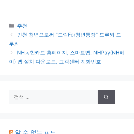
카
추천
테
인천 청년으로써 "드림For청년통장" 드루와 드
고
루와
리
NH농협카드 홈페이지, 스마트앱, NHPay(NH페
이) 앱 설치 다운로드, 고객센터 전화번호
검
색:
알 수 없는 피드