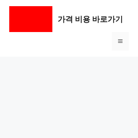
컨
텐
가격 비용 바로가기
츠
로
건
메
너
뛰
기
뉴