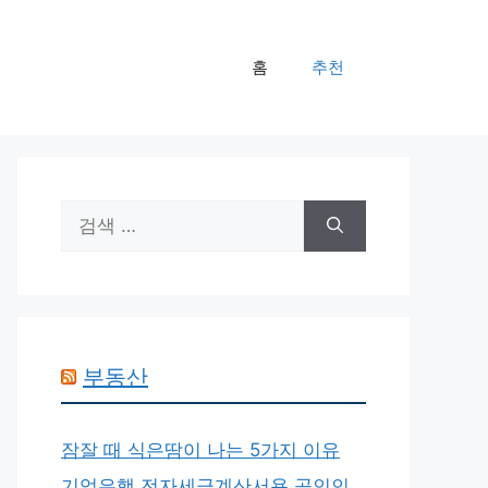
홈
추천
검
색:
부동산
잠잘 때 식은땀이 나는 5가지 이유
기업은행 전자세금계산서용 공인인