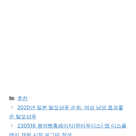
카
추천
테
2020년 일본 탈모샴푸 순위, 여성 남성 효과좋
고
은 탈모샴푸
리
230516 붕어빵홈페이지(윈터푸디스) 앱 디스플
레이 개발 시작 피그마 작성