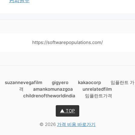
커피원두
https://softwarepopulations.com/
suzannevegafilm
gigyero
kakaocorp
임플란트 가
격
amankomunazgoa
unrelatedfilm
childrenoftheworldindia
임플란트가격
▲ TOP
© 2026
가격 비용 바로가기