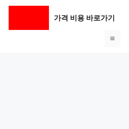
컨
텐
가격 비용 바로가기
츠
로
건
메
너
뛰
기
뉴