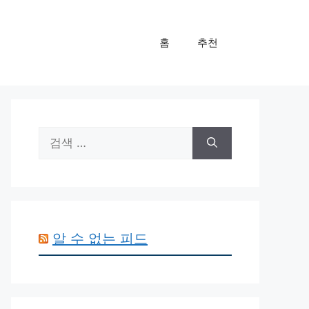
홈
추천
검
색:
알 수 없는 피드