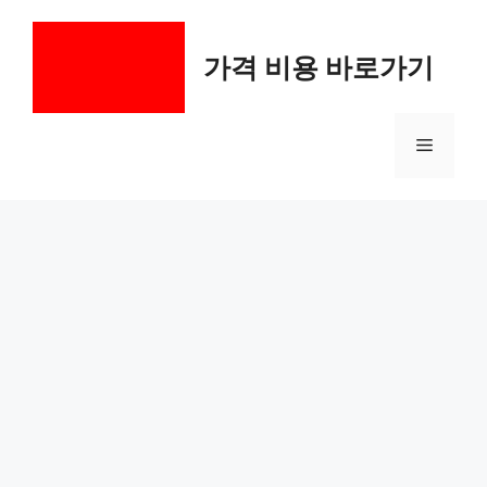
컨
텐
가격 비용 바로가기
츠
로
건
메
너
뛰
기
뉴