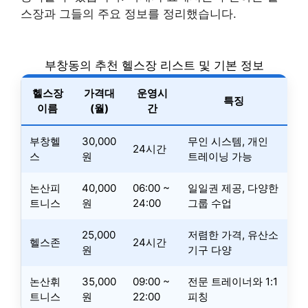
스장과 그들의 주요 정보를 정리했습니다.
부창동의 추천 헬스장 리스트 및 기본 정보
헬스장
가격대
운영시
특징
이름
(월)
간
부창헬
30,000
무인 시스템, 개인
24시간
스
원
트레이닝 가능
논산피
40,000
06:00 ~
일일권 제공, 다양한
트니스
원
24:00
그룹 수업
25,000
저렴한 가격, 유산소
헬스존
24시간
원
기구 다양
논산휘
35,000
09:00 ~
전문 트레이너와 1:1
트니스
원
22:00
피칭