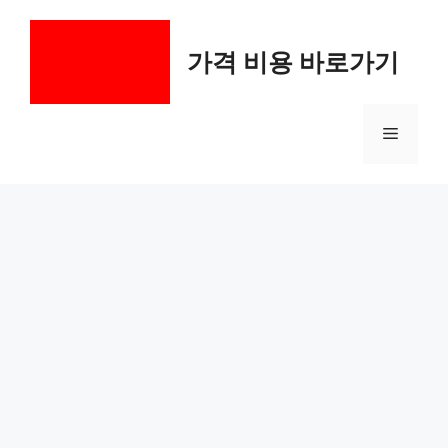
컨
텐
가격 비용 바로가기
츠
로
건
메
너
뛰
기
뉴