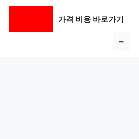
컨
텐
가격 비용 바로가기
츠
로
건
메
너
뛰
기
뉴