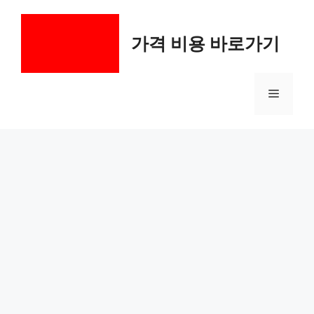
컨
텐
가격 비용 바로가기
츠
로
건
메
너
뛰
기
뉴