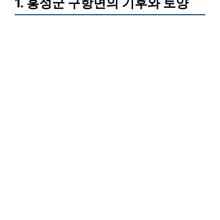
1. 홍성군 구항면의 기후와 토양