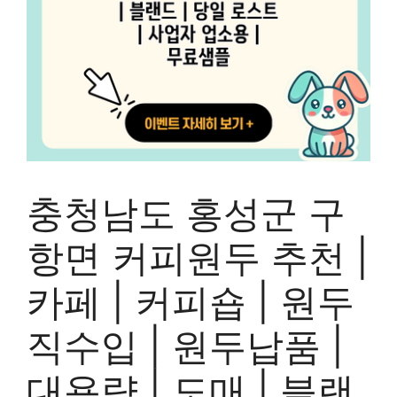
충청남도 홍성군 구
항면 커피원두 추천 |
카페 | 커피숍 | 원두
직수입 | 원두납품 |
대용량 | 도매 | 블랜