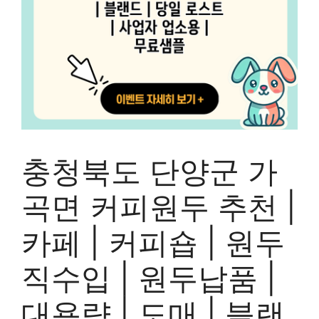
충청북도 단양군 가
곡면 커피원두 추천 |
카페 | 커피숍 | 원두
직수입 | 원두납품 |
대용량 | 도매 | 블랜