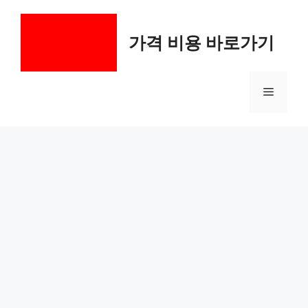
컨
텐
가격 비용 바로가기
츠
로
건
메
너
뛰
기
뉴