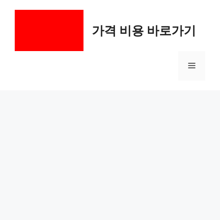
컨
텐
가격 비용 바로가기
츠
로
건
메
너
뛰
기
뉴