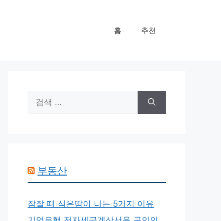
홈
추천
검
색:
부동산
잠잘 때 식은땀이 나는 5가지 이유
기업은행 전자세금계산서용 공인인