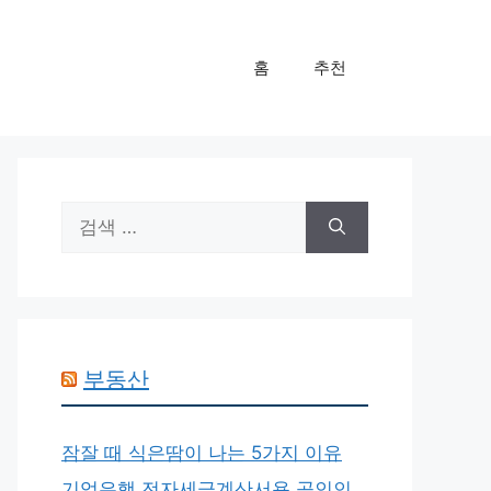
홈
추천
검
색:
부동산
잠잘 때 식은땀이 나는 5가지 이유
기업은행 전자세금계산서용 공인인