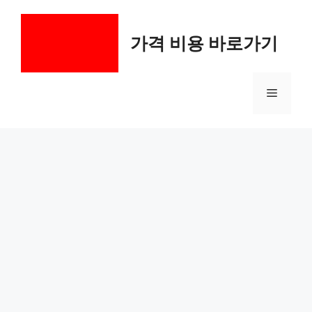
컨
텐
가격 비용 바로가기
츠
로
건
메
너
뛰
기
뉴