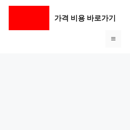
컨
텐
가격 비용 바로가기
츠
로
건
메
너
뛰
기
뉴