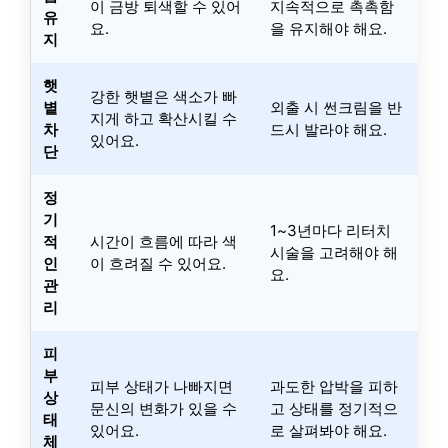
이 금방 퇴색할 수 있어
지속적으로 촉촉함
유
요.
을 유지해야 해요.
지
햇
강한 햇볕은 색소가 빠
볕
외출 시 썬크림을 반
지게 하고 확산시킬 수
차
드시 발라야 해요.
있어요.
단
정
기
1~3년마다 리터치
적
시간이 흐름에 따라 색
시술을 고려해야 해
인
이 흐려질 수 있어요.
요.
관
리
피
부
피부 상태가 나빠지면
과도한 압박을 피하
상
문신의 변화가 있을 수
고 상태를 정기적으
태
있어요.
로 살펴봐야 해요.
체