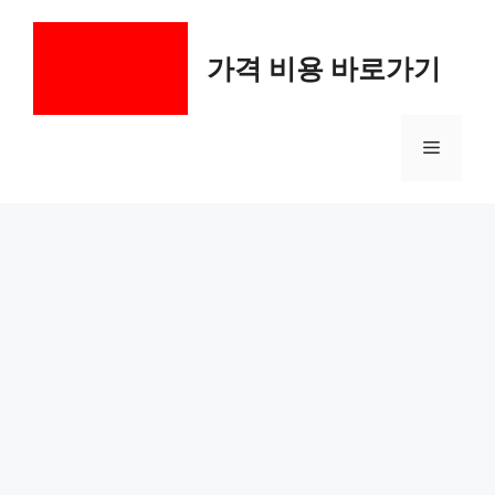
컨
텐
가격 비용 바로가기
츠
로
건
메
너
뛰
기
뉴