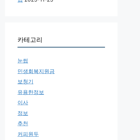
카테고리
눈썹
민생회복지원금
보청기
유용한정보
이사
정보
추천
커피원두