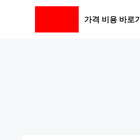
컨
텐
가격 비용 바로
츠
로
건
너
뛰
기