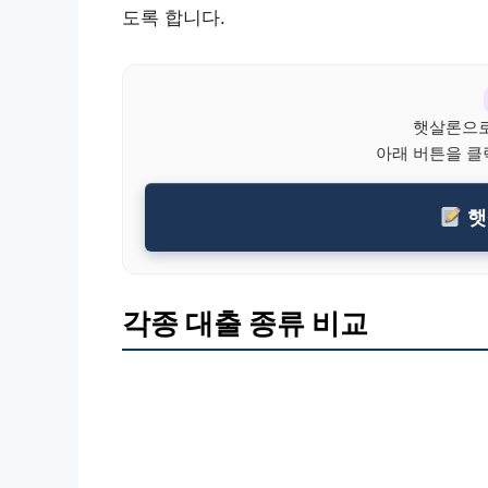
도록 합니다.
햇살론으로
아래 버튼을 클
햇
각종 대출 종류 비교