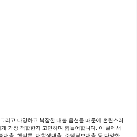
 그리고 다양하고 복잡한 대출 옵션들 때문에 혼란스러
에게 가장 적합한지 고민하며 힘들어합니다. 이 글에서
대출, 햇살론, 대학생대출, 주택담보대출 등 다양한