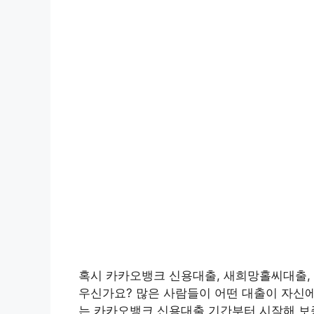
혹시 카카오뱅크 신용대출, 새희망홀씨대출,
우신가요? 많은 사람들이 어떤 대출이 자신
는 카카오뱅크 신용대출 기간부터 시작해 보증