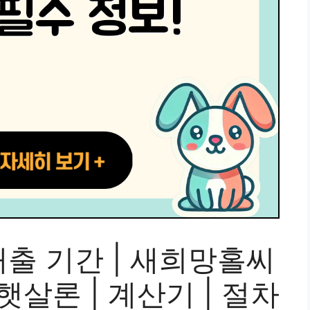
출 기간 | 새희망홀씨
 햇살론 | 계산기 | 절차