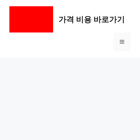
컨
텐
가격 비용 바로가기
츠
로
건
메
너
뛰
기
뉴