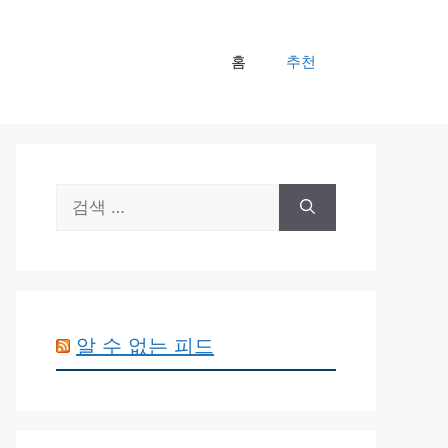
홈
추천
검
색:
알 수 없는 피드