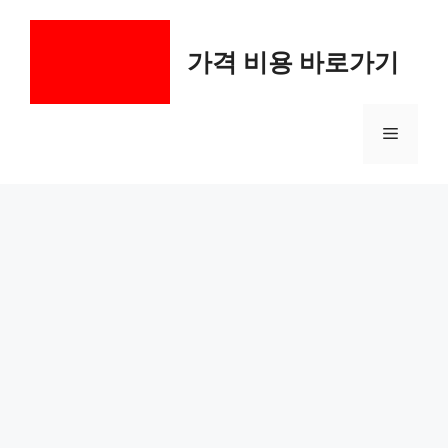
컨
텐
가격 비용 바로가기
츠
로
건
메
너
뛰
기
뉴