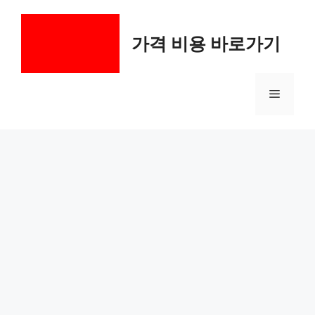
컨
텐
가격 비용 바로가기
츠
로
건
메
너
뛰
기
뉴