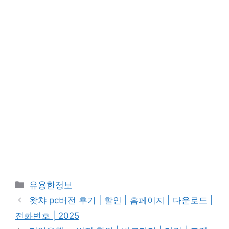
카
유용한정보
테
왓챠 pc버전 후기 | 할인 | 홈페이지 | 다운로드 |
고
전화번호 | 2025
리