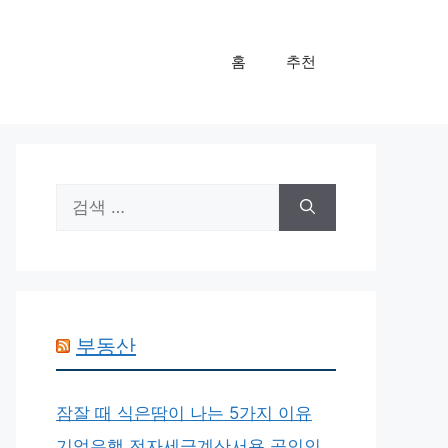
홈
추천
검
색:
부동산
잠잘 때 식은땀이 나는 5가지 이유
기업은행 전자세금계산서용 공인인