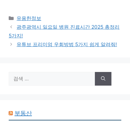
카
유용한정보
테
광주광역시 일요일 병원 진료시간 2025 총정리
고
5가지!
리
유튜브 프리미엄 우회방법 5가지 쉽게 알려줘!
검
색:
부동산