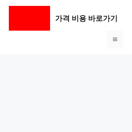
컨
텐
가격 비용 바로가기
츠
로
건
메
너
뛰
기
뉴