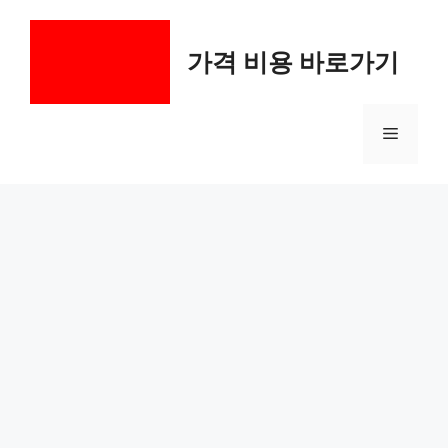
컨
텐
가격 비용 바로가기
츠
로
건
메
너
뛰
기
뉴