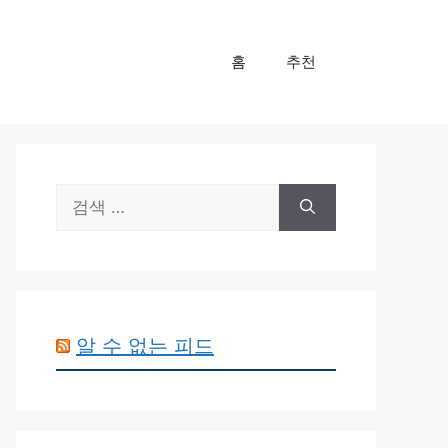
홈
추천
검
색:
알 수 없는 피드