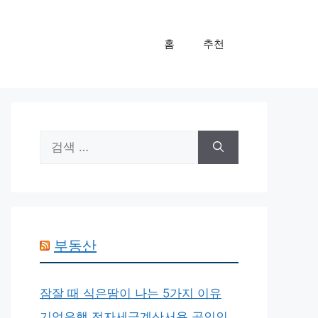
홈
추천
검
색:
부동산
잠잘 때 식은땀이 나는 5가지 이유
기업은행 전자세금계산서용 공인인