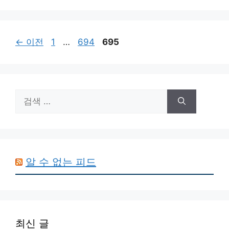
고
리
페
페
페
←
이전
1
…
694
695
이
이
이
지
지
지
검
색:
알 수 없는 피드
최신 글